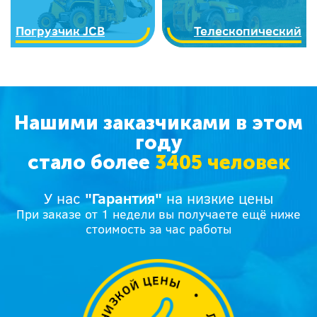
Погрузчик JCB
Телескопический
Нашими заказчиками в этом
году
стало более
3405 человек
У нас
"Гарантия"
на низкие цены
При заказе от 1 недели вы получаете ещё ниже
стоимость за час работы