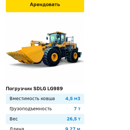
Арендовать
Погрузчик SDLG LG989
Вместимость ковша
4,5 м3
Грузоподъемность
7 т
Вес
26,5 т
Длина
9,27 м